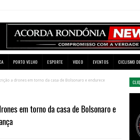
CA
PORTO VELHO
ESPORTE
VIDEO
EVENTOS
CICLISMO D
trição a drones em torno da casa de Bolsonaro e endurece
CLI
drones em torno da casa de Bolsonaro e
ança