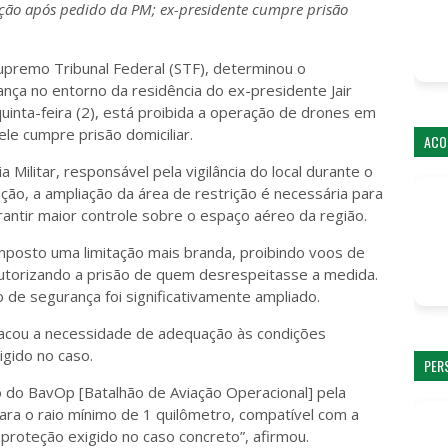
bição após pedido da PM; ex-presidente cumpre prisão
upremo Tribunal Federal (STF), determinou o
ça no entorno da residência do ex-presidente Jair
 quinta-feira (2), está proibida a operação de drones em
le cumpre prisão domiciliar.
ACO
 Militar, responsável pela vigilância do local durante o
ção, a ampliação da área de restrição é necessária para
antir maior controle sobre o espaço aéreo da região.
mposto uma limitação mais branda, proibindo voos de
utorizando a prisão de quem desrespeitasse a medida.
de segurança foi significativamente ampliado.
estacou a necessidade de adequação às condições
igido no caso.
PER
do BavOp [Batalhão de Aviação Operacional] pela
ara o raio mínimo de 1 quilômetro, compatível com a
 proteção exigido no caso concreto”, afirmou.