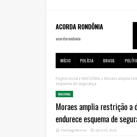
ACORDA RONDÔNIA
acordarondonia
INÍCIO
POLÍCIA
BRASIL
POLÍTI
Página inicial
NACIONAL
Moraes amplia res
esquema de segurança
NACIONAL
Moraes amplia restrição a 
endurece esquema de segur
Hashtag24horas
abril 05, 2026