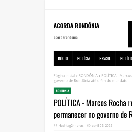
ACORDA RONDÔNIA
acordarondonia
INÍCIO
POLÍCIA
BRASIL
POLÍTI
Página inicial
RONDÔNIA
POLÍTICA - Marcos
governo de Rondônia até o fim do mandato
RONDÔNIA
POLÍTICA - Marcos Rocha re
permanecer no governo de R
Hashtag24horas
abril 05, 2026