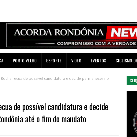
CA
PORTO VELHO
ESPORTE
VIDEO
EVENTOS
CICLISMO D
 Rocha recua de possível candidatura e decide permanecer no
CLI
cua de possível candidatura e decide
ondônia até o fim do mandato