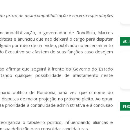
l do prazo de desincompatibilização e encerra especulações
incompatibilização, o governador de Rondônia, Marcos
líticas e anunciou que não deixará o cargo para disputar
ACO
vulgada por meio de um vídeo, publicado no encerramento
s do Executivo se afastem de suas funções caso desejem
 ao afirmar que seguirá à frente do Governo do Estado
tando qualquer possibilidade de afastamento neste
enário político de Rondônia, uma vez que o nome do
 disputas de maior projeção no próximo pleito. Ao optar
a prioridade à continuidade administrativa e à conclusão
PER
.
rganiza o tabuleiro político, influenciando alianças e
sua definição para consolidar candidaturas.