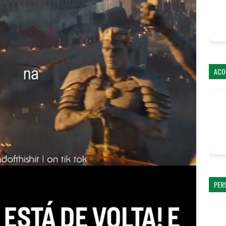
ACO
PER