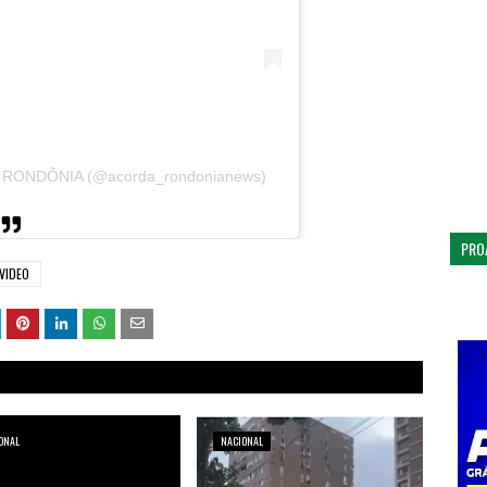
A RONDÔNIA (@acorda_rondonianews)
PRO
VIDEO
ONAL
NACIONAL