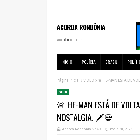
ACORDA RONDÔNIA
acordarondonia
INÍCIO
POLÍCIA
BRASIL
POLÍTI
Página inicial
VIDEO
🚨 HE-MAN ESTÁ DE VOL
VIDEO
🚨 HE-MAN ESTÁ DE VOLTA
NOSTALGIA! 🗡️💀
Acorda Rondônia News
maio 30, 2026