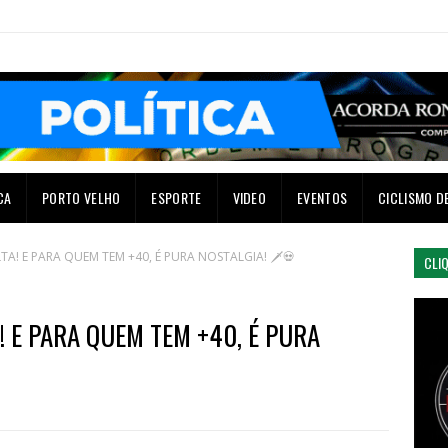
CA
PORTO VELHO
ESPORTE
VIDEO
EVENTOS
CICLISMO D
TA! E PARA QUEM TEM +40, É PURA NOSTALGIA! 🗡️💀
CLI
! E PARA QUEM TEM +40, É PURA