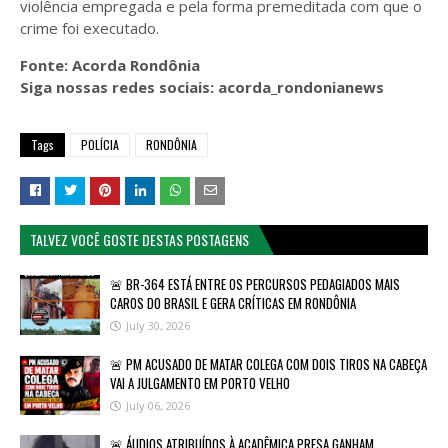
violência empregada e pela forma premeditada com que o
crime foi executado.
Fonte: Acorda Rondônia
Siga nossas redes sociais: acorda_rondonianews
Tags
POLÍCIA
RONDÔNIA
TALVEZ VOCÊ GOSTE DESTAS POSTAGENS
🚨 BR-364 ESTÁ ENTRE OS PERCURSOS PEDAGIADOS MAIS
CAROS DO BRASIL E GERA CRÍTICAS EM RONDÔNIA
July 30, 2026
🚨 PM ACUSADO DE MATAR COLEGA COM DOIS TIROS NA CABEÇA
VAI A JULGAMENTO EM PORTO VELHO
July 06, 2026
🚨 ÁUDIOS ATRIBUÍDOS À ACADÊMICA PRESA GANHAM