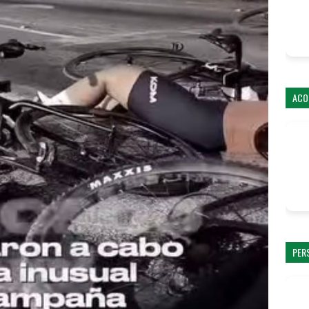
ACO
PER