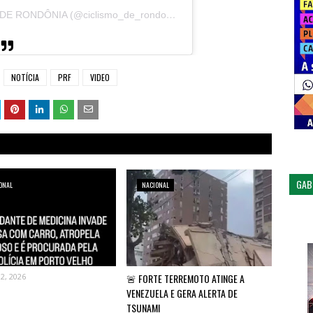
Um post compartilhado por CICLISMO DE RONDÔNIA (@ciclismo_de_rondonia)
NOTÍCIA
PRF
VIDEO
GAB
ONAL
NACIONAL
02, 2026
🚨 FORTE TERREMOTO ATINGE A
VENEZUELA E GERA ALERTA DE
TSUNAMI