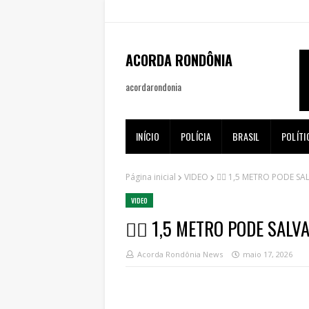
ACORDA RONDÔNIA
acordarondonia
INÍCIO
POLÍCIA
BRASIL
POLÍTI
Página inicial
VIDEO
🚴‍♂️ 1,5 METRO PODE SAL
VIDEO
🚴‍♂️ 1,5 METRO PODE SALVA
Acorda Rondônia News
maio 17, 2026