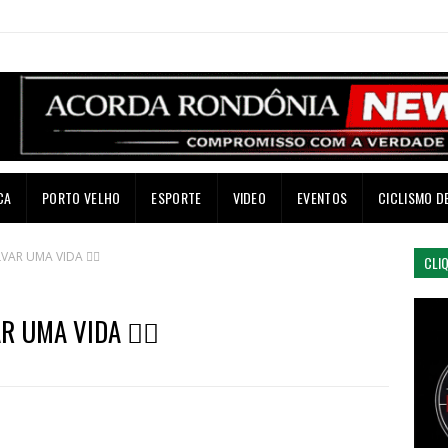
CA
PORTO VELHO
ESPORTE
VIDEO
EVENTOS
CICLISMO D
VAR UMA VIDA 🚴‍♀️
CLI
R UMA VIDA 🚴‍♀️