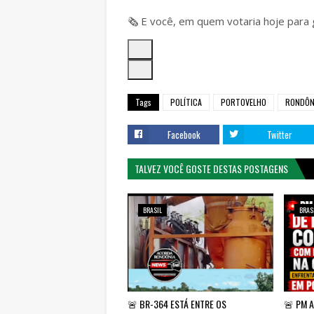
🗞️ E você, em quem votaria hoje par
Tags
POLÍTICA
PORTOVELHO
RONDÔN
Facebook
Twitter
TALVEZ VOCÊ GOSTE DESTAS POSTAGENS
BRASIL
BRAS
🚨 BR-364 ESTÁ ENTRE OS
🚨 PM 