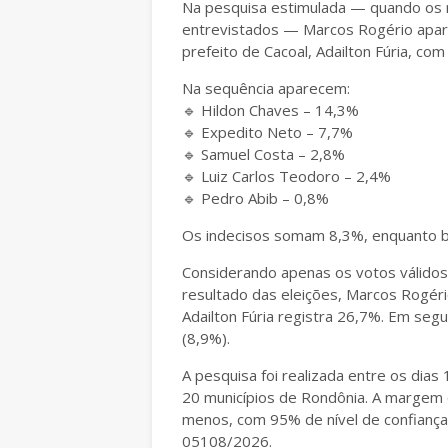
Na pesquisa estimulada — quando os 
entrevistados — Marcos Rogério apar
prefeito de Cacoal, Adailton Fúria, co
Na sequência aparecem:
🔹 Hildon Chaves – 14,3%
🔹 Expedito Neto – 7,7%
🔹 Samuel Costa – 2,8%
🔹 Luiz Carlos Teodoro – 2,4%
🔹 Pedro Abib – 0,8%
Os indecisos somam 8,3%, enquanto b
Considerando apenas os votos válidos, cr
resultado das eleições, Marcos Rogér
Adailton Fúria registra 26,7%. Em se
(8,9%).
A pesquisa foi realizada entre os dia
20 municípios de Rondônia. A margem d
menos, com 95% de nível de confiança
05108/2026.