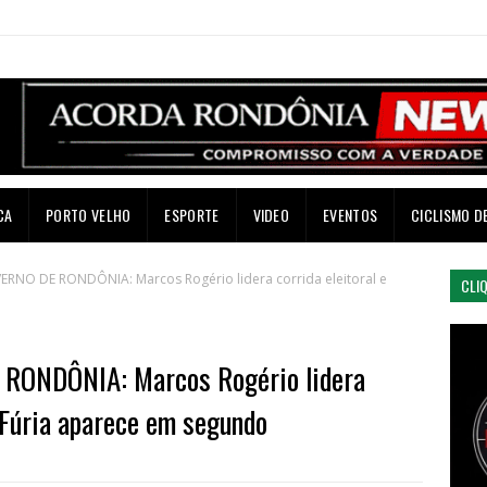
CA
PORTO VELHO
ESPORTE
VIDEO
EVENTOS
CICLISMO D
RNO DE RONDÔNIA: Marcos Rogério lidera corrida eleitoral e
CLI
RONDÔNIA: Marcos Rogério lidera
n Fúria aparece em segundo