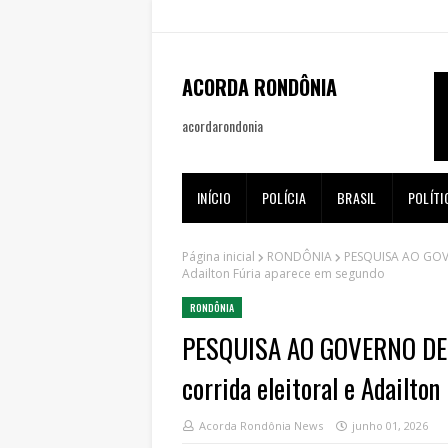
ACORDA RONDÔNIA
acordarondonia
INÍCIO
POLÍCIA
BRASIL
POLÍTI
Página inicial
RONDÔNIA
PESQUISA AO GOVE
Adailton Fúria aparece em segundo
RONDÔNIA
PESQUISA AO GOVERNO DE 
corrida eleitoral e Adailto
Acorda Rondônia News
junho 01, 2026