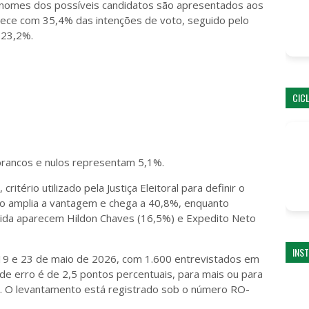
nomes dos possíveis candidatos são apresentados aos
ece com 35,4% das intenções de voto, seguido pelo
m 23,2%.
CIC
rancos e nulos representam 5,1%.
itério utilizado pela Justiça Eleitoral para definir o
io amplia a vantagem e chega a 40,8%, enquanto
guida aparecem Hildon Chaves (16,5%) e Expedito Neto
INS
s 19 e 23 de maio de 2026, com 1.600 entrevistados em
e erro é de 2,5 pontos percentuais, para mais ou para
. O levantamento está registrado sob o número RO-